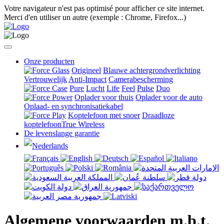
Votre navigateur n'est pas optimisé pour afficher ce site internet.
Merci d'en utiliser un autre (exemple : Chrome, Firefox...)
Onze producten
Origineel
Blauwe achtergrondverlichting
Vertrouwelijk
Anti-Impact
Camerabescherming
Pure
Lucht
Life
Feel
Pulse
Duo
Oplader voor thuis
Oplader voor de auto
Oplaad- en synchronisatiekabel
Koptelefoon met snoer
Draadloze
koptelefoonTrue Wireless
De levenslange garantie
Algemene voorwaarden m.b.t.