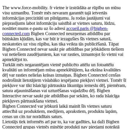
The www.force-mobility. fr vietne ir izstrādāta ar rūpību un mūsu
visu uzmanību. Tomēr mēs nevaram garantēt tajā ietvertās
informācijas precizitāti un pilnīgumu. Ja rodas jautājumi vai
pieprasījums labot informāciju saistībā ar vietnes saturu, lūdzu,
nosūtiet mums e-pastu uz šo adresi
accueil.paris @bigben-
connected.com
Bigben Connected neuzņemas atbildību par
būtiskām kļūdām, kas var būt ir iezagušies šīs vietnes saturā,
neskatoties uz visu rūpību, kas tika veikta tās publicēšanā. Tāpat
Bigben Connected nevar saukt pie atbildības par jebkādiem tiešiem
vai netiešiem zaudējumiem, kas var rasties, izmantojot šo vietni vai
apmeklējot to.
Turklāt mēs negarantējam vietnē publicēto attēlu un fotoattēlu
kvalitāti un informējam mūsu apmeklētājiem, ka ekrāna kvalitātes
dēļ var rasties nelielas krāsas izmaiņas. Bigben Connected cenšas
nodrošināt lietotājiem vislabāko iespējamo piekļuvi vietnei. Tomēr šī
piekļuve var tikt īslaicīgi pārtraukta likumīgu iemeslu dēļ, piemēram,
satura atjaunināšanas vai uzturēšanas vajadzību dēļ. Bigben
Interactive nevar saukt pie atbildības par sekām, ko rada īslaicīga
piekļuves pārtraukšana vietnei.
Bigben Connected var jebkurā laikā mainīt šīs vietnes saturu
attiecībā uz produktiem, medijiem, aprakstiem, produktu lapām,
cenas un cits tur norādītais saturs.
Lietotājs tiek informēts arī par to, ka var gadīties, ka daži Bigben
Connected grupas vietnēs minētie produkti nav pieejami noteiktā