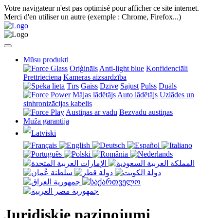
Votre navigateur n'est pas optimisé pour afficher ce site internet.
Merci d'en utiliser un autre (exemple : Chrome, Firefox...)
Mūsu produkti
Oriģināls
Anti-light blue
Konfidenciāli
Prettrieciena
Kameras aizsardzība
Tīrs
Gaiss
Dzīve
Sajust
Pulss
Duāls
Mājas lādētājs
Auto lādētājs
Uzlādes un
sinhronizācijas kabelis
Austiņas ar vadu
Bezvadu austiņas
Mūža garantija
Juridiskie paziņojumi