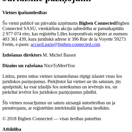
Vietnes īpašumtiesības
Šo vietni publicē un pārvalda uzņēmums
Bigben Connected
Bigben
Connected SASU, vienkāršota akciju sabiedrība ar pamatkapitālu
2 977 074 eiro, kas reģistrēta Lilles korporatīvais reģistrs ar numuru
403 361 439, kura juridiskā adrese ir 396 Rue de la Voyette 59273
Fretin, e-pasts:
accueil.paris@bigben-connected.com
Izdošanas direktors
M. Michel Bassot
Dizains un ražošana
NiceToMeetYou
Lūdzu, pirms mūsu vietnes izmantošanas rūpīgi izlasiet visus šos
juridiskos paziņojumus. Piekļūstot šai vietnei un tās saturam, jūs
apstiprināt, ka esat izlasījis šos noteikumus un ievērojis tos, un
piekrītat ievērot šos juridiskos paziņojumus pilnībā.
Šīs vietnes nosacījumus un saturu aizsargā autortiesības un ja
piemērojams, ar reģistrētām intelektuālā īpašuma tiesībām.
© 2018 Bigben Connected — visas tiesības paturētas
Atbildība