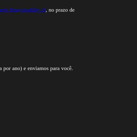
anty.force-mobility.fr
, no prazo de
a por ano) e enviamos para você.