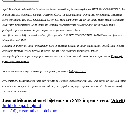
Iepriekš sniegtā informācija ir pakļauta datora apstrādei, ko veic uzņēmums BIGBEN CONNECTED, kas
ir atbildīgs par apstrādi. Šie dati ir nepieciešami, lai apstrādātu un pārvaldītu komerciālās attiecības
starp uzņēmumu BIGBEN CONNECTED un jūs, jūsu darījumus, kā arī lai ļautu jums piedalīties mūsu
lojalitātes programmās, ļautu jums gūt labumu no ekskluzīvām priekšrocībām vai piedāvāt jums
pielāgotus piedāvājumus. kā jūsu vajadzībām personalizētu saturu.
Kad jūsu reģistrācija ir apstiprināta, jūs saņemsiet BIGBEN CONNECTED piedāvājumus un jaunumus
biļetenā un/vai SMS.
Saskaņā ar Personas datu noteikumiem jums ir tiesības piekļūt un labot savus datus un leģitīmu iemeslu
gadījumā tiesības iebilst pret to apstrādi, kā arī jūsu pēcnāves norādījumu izpildi
Lai iegūtu plašāku informāciju par savu tiesību esamību un izmantošanu, aicinām jūs mūsu
Vispārīgie
garantijas nosacījumi
.
Ja vairs nevēlaties saņemt mūsu piedāvājumus, vienkārši
klikšķiniet šeit
(**) Partneru piedāvājumus jums var nosūtīt pa e-pastu (e-pastu) un/vai SMS. Jūs varat arī jebkurā laikā
atteikties no saziņas, kas jums tiks nosūtītas, paziņojot savu pieprasījumu no sava klienta konta sadaļā
"Sazinieties ar mums".
Jūsu atteikums abonēt biļetenus un SMS ir ņemts vērā. (
Atcelt
)
Juridiskie paziņojumi
Vispārīgie garantijas noteikumi