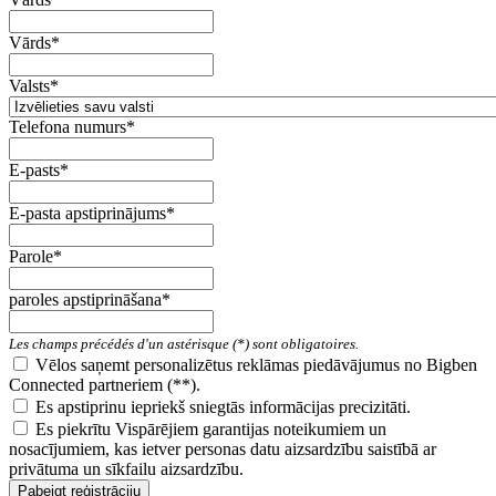
Vārds*
Valsts*
Telefona numurs*
E-pasts*
E-pasta apstiprinājums*
Parole*
paroles apstiprināšana*
Les champs précédés d'un astérisque (*) sont obligatoires.
Vēlos saņemt personalizētus reklāmas piedāvājumus no Bigben
Connected partneriem (**).
Es apstiprinu iepriekš sniegtās informācijas precizitāti.
Es piekrītu Vispārējiem garantijas noteikumiem un
nosacījumiem, kas ietver personas datu aizsardzību saistībā ar
privātuma un sīkfailu aizsardzību.
Pabeigt reģistrāciju