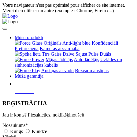
Votre navigateur n'est pas optimisé pour afficher ce site internet.
Merci d'en utiliser un autre (exemple : Chrome, Firefox...)
Mūsu produkti
Oriģināls
Anti-light blue
Konfidenciāli
Prettrieciena
Kameras aizsardzība
Tīrs
Gaiss
Dzīve
Sajust
Pulss
Duāls
Mājas lādētājs
Auto lādētājs
Uzlādes un
sinhronizācijas kabelis
Austiņas ar vadu
Bezvadu austiņas
Mūža garantija
REĢISTRĀCIJA
Jau ir konts? Piesakieties, noklikšķinot
šeit
Nosaukums*
Kungs
Kundze
Vārds*