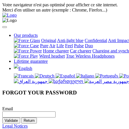
Votre navigateur n'est pas optimisé pour afficher ce site internet.
Merci d'en utiliser un autre (exemple : Chrome, Firefox...)
Our products
Original
Anti-light blue
Confidential
Anti Impac
Pure
Air
Life
Feel
Pulse
Duo
Home charger
Car charger
Charging and synchr
Wired headset
True Wireless Headphones
Lifetime guarantee
FORGOT YOUR PASSWORD
Email
Validate
Return
Legal Notices